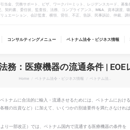
、引当金、労務サポート、ビザ、ワークパーミット、レジデンスカード、募集
人、登記、契約書、委任状、監査役、法務、コンプライアンス、M&A、資本譲渡
バリュエーション、会計監査、横領、背任、不正、告訴、民事訴訟、仲裁、調
コンサルティングメニュー
ベトナム法令・ビジネス情報
務：医療機器の流通条件 | EOE
You are here:
Home
ベトナム法令・ビジネス情報
ベトナム法…
ベトナムに合法的に輸入・流通させるためには、ベトナムにおけ
各種の出資など）に加えて、いくつかの別途要件を満たさなけれ
/ND-CPにより一部改正）では、ベトナム国内で流通する医療機器の条件を