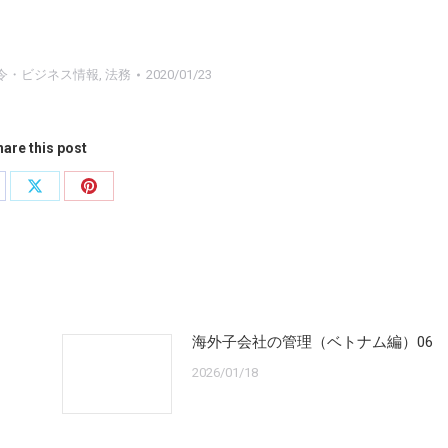
令・ビジネス情報
,
法務
2020/01/23
are this post
are
Share
Share
on
on
cebook
X
Pinterest
海外子会社の管理（ベトナム編）06
2026/01/18