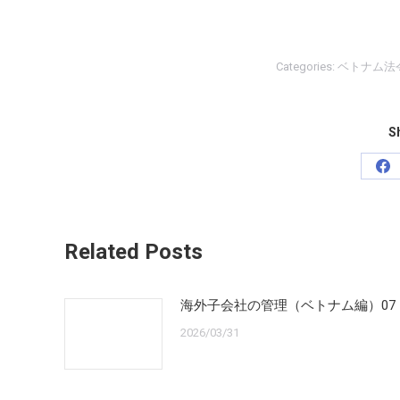
Categories:
ベトナム法
Sh
Sh
on
Fa
Related Posts
海外子会社の管理（ベトナム編）07
2026/03/31