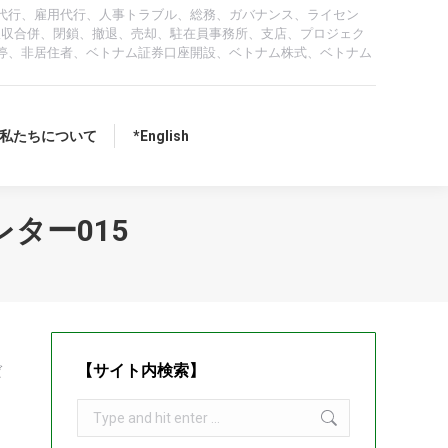
代行、雇用代行、人事トラブル、総務、ガバナンス、ライセン
、吸収合併、閉鎖、撤退、売却、駐在員事務所、支店、プロジェク
停、非居住者、ベトナム証券口座開設、ベトナム株式、ベトナム
私たちについて
*English
レター015
る
【サイト内検索】
ば
Search: