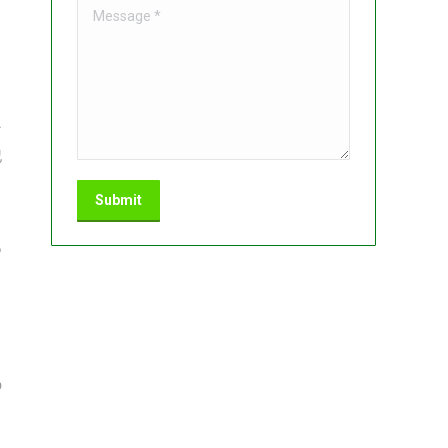
Message *
な
記
Submit
あ
の