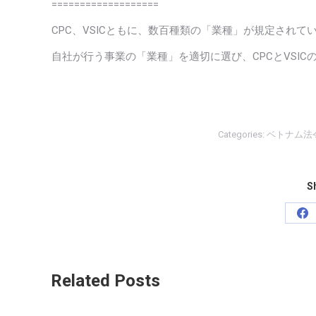
===================
CPC、VSICともに、数百種類の「業種」が規定されて
自社が行う事業の「業種」を適切に選び、CPCとVSI
Categories:
ベトナム法
Sh
Sh
on
Fa
Related Posts