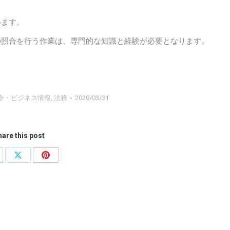
います。
Cの照合を行う作業は、専門的な知識と経験が必要となります。
令・ビジネス情報
,
法務
2020/03/31
are this post
are
Share
Share
on
on
cebook
X
Pinterest