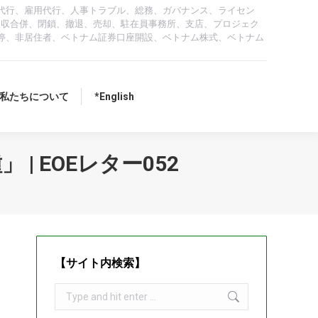
代行、雇用代行、人事トラブル、総務、ガバナンス、ライセン
、吸収合併、閉鎖、撤退、売却、駐在員事務所、支店、プロジェク
停、非居住者、ベトナム証券口座開設、ベトナム株式、ベトナム
私たちについて
*English
 EOEレター052
り
【サイト内検索】
Search: