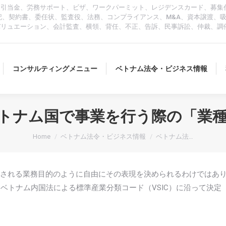
、引当金、労務サポート、ビザ、ワークパーミット、レジデンスカード、募集
人、登記、契約書、委任状、監査役、法務、コンプライアンス、M&A、資本譲渡
バリュエーション、会計監査、横領、背任、不正、告訴、民事訴訟、仲裁、調
コンサルティングメニュー
ベトナム法令・ビジネス情報
ナム国で事業を行う際の「業種」 |
You are here:
Home
ベトナム法令・ビジネス情報
ベトナム法…
される業務目的のように自由にその表現を決められるわけではあ
、ベトナム内国法による標準産業分類コード（VSIC）に沿って決定